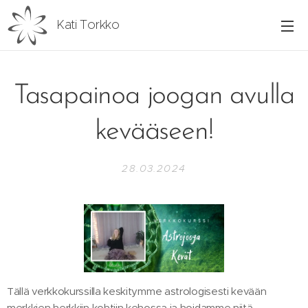
Kati Torkko
Tasapainoa joogan avulla
kevääseen!
28.03.2024
Tällä verkkokurssilla keskitymme astrologisesti kevään
merkkien herkkiin kohtiin kehossa ja hoidamme niitä.