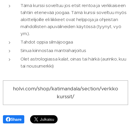
Tämä kurssi soveltuu jos etsit rentoa ja verkkaiseen
tahtiin etenevää joogaa. Tämä kurssi soveltuu myös
aloittelijoille eli liikkeet ovat helppoja ja ohjeistan
mahdollisten apuvälineiden käytössä (tyynyt, vyö
ym.).
Tahdot oppia silmäjoogaa
Sinua kiinnostaa mantraharjoitus
Olet astrologiassa kalat, oinas tai härkä (aurinko, kuu
tai nousumerkki)
holvi.com/shop/katimandala/section/verkko
kurssit/
Share