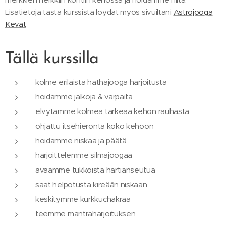
Lisätietoja tästä kurssista löydät myös sivuiltani
Astrojooga
Kevät
Tällä kurssilla
kolme erilaista hathajooga harjoitusta
hoidamme jalkoja & varpaita
elvytämme kolmea tärkeää kehon rauhasta
ohjattu itsehieronta koko kehoon
hoidamme niskaa ja päätä
harjoittelemme silmäjoogaa
avaamme tukkoista hartianseutua
saat helpotusta kireään niskaan
keskitymme kurkkuchakraa
teemme mantraharjoituksen