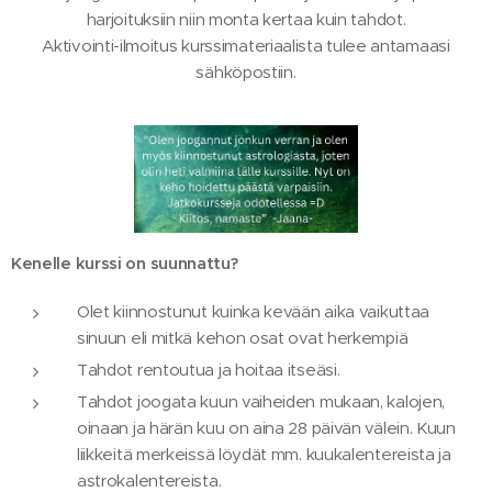
harjoituksiin niin monta kertaa kuin tahdot.
Aktivointi-ilmoitus kurssimateriaalista tulee antamaasi
sähköpostiin.
Kenelle kurssi on suunnattu?
Olet kiinnostunut kuinka kevään aika vaikuttaa
sinuun eli mitkä kehon osat ovat herkempiä
Tahdot rentoutua ja hoitaa itseäsi.
Tahdot joogata kuun vaiheiden mukaan, kalojen,
oinaan ja härän kuu on aina 28 päivän välein. Kuun
liikkeitä merkeissä löydät mm. kuukalentereista ja
astrokalentereista.