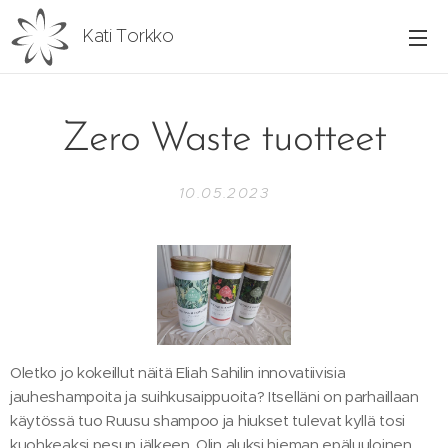
Kati Torkko
Zero Waste tuotteet
10.05.2023
Oletko jo kokeillut näitä Eliah Sahilin innovatiivisia
jauheshampoita ja suihkusaippuoita? Itselläni on parhaillaan
käytössä tuo Ruusu shampoo ja hiukset tulevat kyllä tosi
kuohkeaksi pesun jälkeen. Olin aluksi hieman epäluuloinen