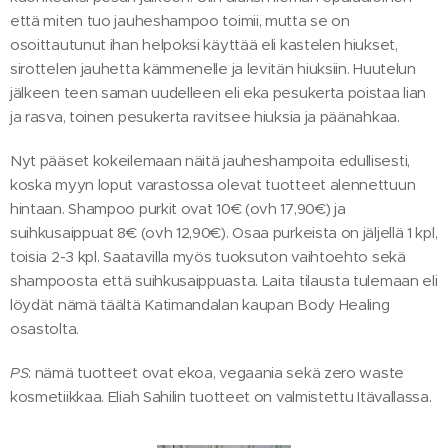
että miten tuo jauheshampoo toimii, mutta se on
osoittautunut ihan helpoksi käyttää eli kastelen hiukset,
sirottelen jauhetta kämmenelle ja levitän hiuksiin. Huutelun
jälkeen teen saman uudelleen eli eka pesukerta poistaa lian
ja rasva, toinen pesukerta ravitsee hiuksia ja päänahkaa.
Nyt pääset kokeilemaan näitä jauheshampoita edullisesti,
koska myyn loput varastossa olevat tuotteet alennettuun
hintaan. Shampoo purkit ovat 10€ (ovh 17,90€) ja
suihkusaippuat 8€ (ovh 12,90€). Osaa purkeista on jäljellä 1 kpl,
toisia 2-3 kpl. Saatavilla myös tuoksuton vaihtoehto sekä
shampoosta että suihkusaippuasta. Laita tilausta tulemaan eli
löydät nämä täältä Katimandalan kaupan Body Healing
osastolta.
PS
: nämä tuotteet ovat ekoa, vegaania sekä zero waste
kosmetiikkaa. Eliah Sahilin tuotteet on valmistettu Itävallassa.