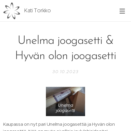
Kati Torkko
Unelma joogasetti &
Hyvän olon joogasetti
30.10.2023
Unelma
joogasetti
Kaupassa on nyt pari Unelma joogasettiä ja Hyvän olon