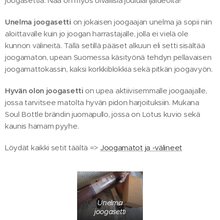
joogasettiä. Nää on myös oivallisia joululahjaideoita!
Unelma joogasetti
on jokaisen joogaajan unelma ja sopii niin
aloittavalle kuin jo joogan harrastajalle, jolla ei vielä ole
kunnon välineitä. Tällä setillä pääset alkuun eli setti sisältää
joogamaton, upean Suomessa käsityönä tehdyn pellavaisen
joogamattokassin, kaksi korkkiblokkia sekä pitkän joogavyön.
Hyvän olon joogasetti
on upea aktiivisemmalle joogaajalle,
jossa tarvitsee matolta hyvän pidon harjoituksiin. Mukana
Soul Bottle brändin juomapullo, jossa on Lotus kuvio sekä
kaunis hamam pyyhe.
Löydät kaikki setit täältä =>
Joogamatot ja -välineet
Unelma
joogasetti