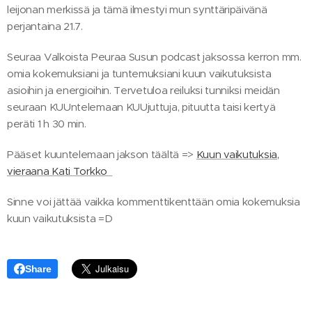
leijonan merkissä ja tämä ilmestyi mun synttäripäivänä
perjantaina 21.7.
Seuraa Valkoista Peuraa Susun podcast jaksossa kerron mm.
omia kokemuksiani ja tuntemuksiani kuun vaikutuksista
asioihin ja energioihin. Tervetuloa reiluksi tunniksi meidän
seuraan KUUntelemaan KUUjuttuja, pituutta taisi kertyä
peräti 1 h 30 min.
Pääset kuuntelemaan jakson täältä =>
Kuun vaikutuksia,
vieraana Kati Torkko
Sinne voi jättää vaikka kommenttikenttään omia kokemuksia
kuun vaikutuksista =D
Share