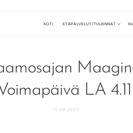
KOTI
ETÄPALVELUT/TULKINNAT
KU
aamosajan Maagin
Voimapäivä LA 4.1
11.09.2023