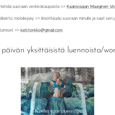
n tehdä suoraan verkkokaupasta =>
Kaamosajan Maaginen Voi
ilisiirto, mobilepay => ilmoittaudu suoraan minulle ja saat sen
utumiset =>
kati.torkko@gmail.com
a päivän yksittäisistä luennoista/wo