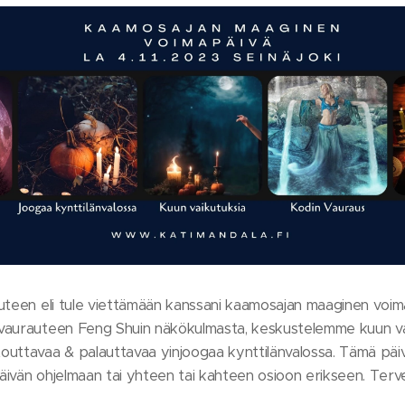
uteen eli tule viettämään kanssani kaamosajan maaginen voima
vaurauteen Feng Shuin näkökulmasta, keskustelemme kuun vai
uttavaa & palauttavaa yinjoogaa kynttilänvalossa. Tämä päivä
päivän ohjelmaan tai yhteen tai kahteen osioon erikseen. Terv