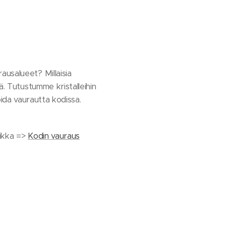
ausalueet? Millaisia
ä. Tutustumme kristalleihin
toida vaurautta kodissa.
aikka =>
Kodin vauraus