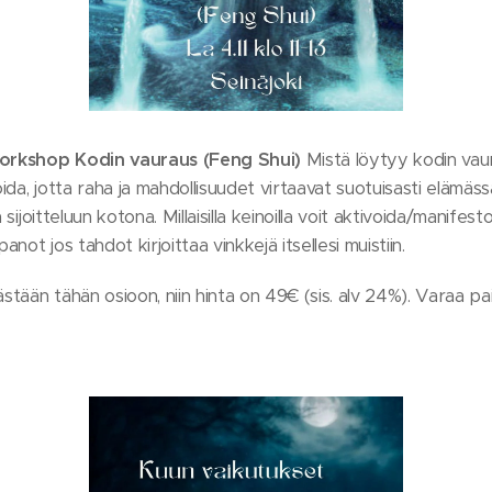
 workshop Kodin vauraus (Feng Shui)
Mistä löytyy kodin vaur
da, jotta raha ja mahdollisuudet virtaavat suotuisasti elämäss
 sijoitteluun kotona. Millaisilla keinoilla voit aktivoida/manifes
ot jos tahdot kirjoittaa vinkkejä itsellesi muistiin.
ästään tähän osioon, niin hinta on 49€ (sis. alv 24%). Varaa p