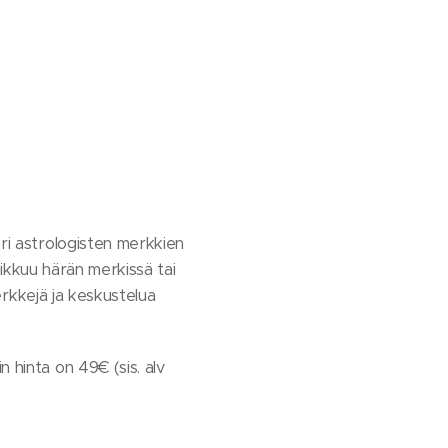
 eri astrologisten merkkien
liikkuu härän merkissä tai
merkkejä ja keskustelua
 hinta on 49€ (sis. alv