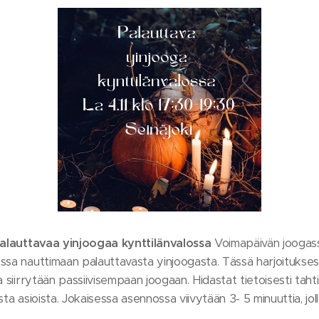
 Palauttavaa yinjoogaa kynttilänvalossa
Voimapäivän joogass
ssa nauttimaan palauttavasta yinjoogasta. Tässä harjoitukses
a siirrytään passiivisempaan joogaan. Hidastat tietoisesti tah
sta asioista. Jokaisessa asennossa viivytään 3- 5 minuuttia, jo