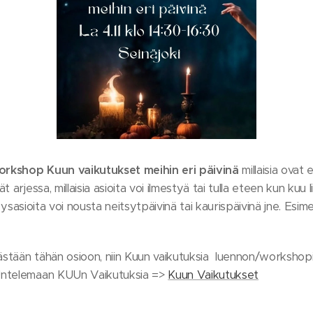
workshop Kuun vaikutukset meihin eri päivinä
millaisia ovat
 arjessa, millaisia asioita voi ilmestyä tai tulla eteen kun kuu 
rveysasioita voi nousta neitsytpäivinä tai kaurispäivinä jne. Esi
ästään tähän osioon, niin Kuun vaikutuksia luennon/workshopin
Untelemaan KUUn Vaikutuksia =>
Kuun Vaikutukset