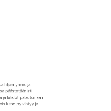
a hiljennymme ja
sa päästetään irti
tia ja lähdet palautumaan
lloin keho pysähtyy ja