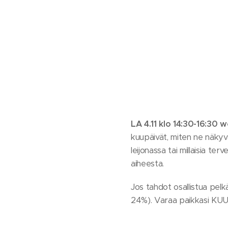
LA 4.11 klo 14:30-16:30 
kuupäivät, miten ne näkyvät
leijonassa tai millaisia te
aiheesta.
Jos tahdot osallistua pelk
24%). Varaa paikkasi KU