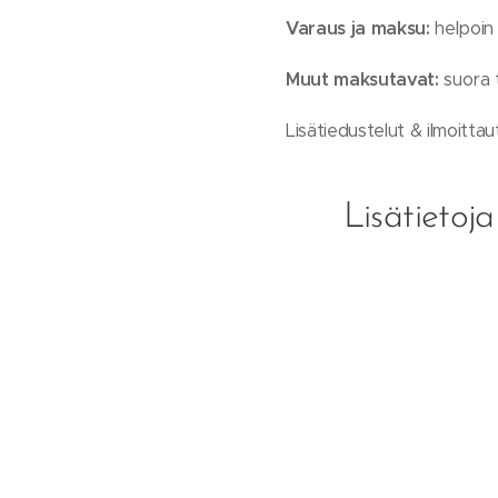
Varaus ja maksu:
helpoi
Muut maksutavat:
suora t
Lisätiedustelut & ilmoitta
Lisätietoj