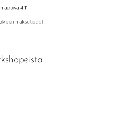
mapäivä 4.11
 jälkeen maksutiedot.
rkshopeista