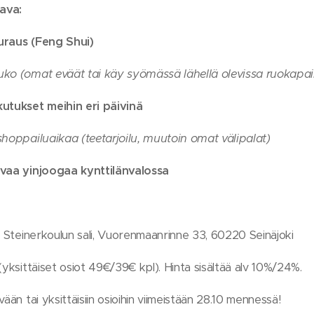
ava:
auraus (Feng Shui)
uko (omat eväät tai käy syömässä lähellä olevissa ruokapai
kutukset meihin eri päivinä
shoppailuaikaa (teetarjoilu, muutoin omat välipalat)
avaa yinjoogaa kynttilänvalossa
Steinerkoulun sali, Vuorenmaanrinne 33, 60220 Seinäjoki
yksittäiset osiot 49€/39€ kpl). Hinta sisältää alv 10%/24%.
ään tai yksittäisiin osioihin viimeistään 28.10 mennessä!