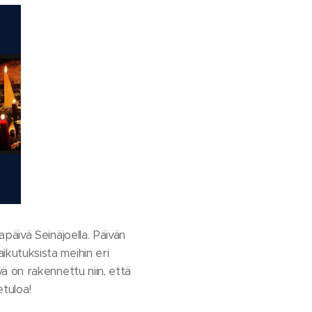
päivä Seinäjoella. Päivän
kutuksista meihin eri
 on rakennettu niin, että
etuloa!